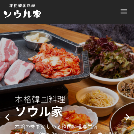
本格韓国料理
ソウル家
ソウル家
本場の味を楽しめる韓国料理専門店
サムギョプサルやUFOチキン、チュサムやチ